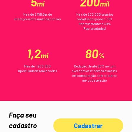
5
200
mi
mil
Mais de 5 Milhões de
Mais de 200.000 usuários
interações
entre usuários por mês
cadastrados (aprox. 70%
Representantes
e 30%
Representadas)
1,2
80
mi
%
Mais de 1.200.000
Redução de até 80% no turn
Oportunidades anunciadas
over
após os 12 primeiros meses,
em comparação
com os outros
meios de seleção
Faça seu
cadastro
Cadastrar