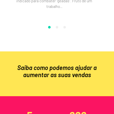
indicado para combater “geadas”. Fruto de um
pontu
trabalho...
moderna 
Saiba como podemos ajudar a
aumentar as suas vendas