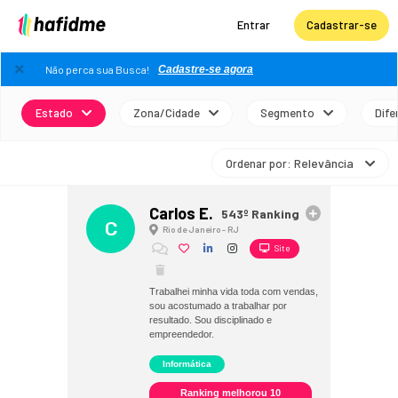
Entrar
Cadastrar-se
Não perca sua Busca!
Cadastre-se agora
Estado
Zona/Cidade
Segmento
Dife
: Relevância
Ordenar por
Carlos E.
543º Ranking
C
Rio de Janeiro - RJ
Site
Trabalhei minha vida toda com vendas,
sou acostumado a trabalhar por
resultado. Sou disciplinado e
empreendedor.
Informática
Ranking melhorou 10