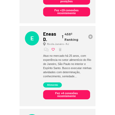
posições
Fez +19 conexões
recentemente
Eneas
456º
E
D.
Ranking
Rio de Janeiro - RJ
Atuo no mercado há 25 anos, com
experiência no setor alimentício do Rio
de Janeiro, São Paulo no interior e
Espírito Santo. Busco executar minhas
atividades com determinação,
conhecimento, seriedade...
Alimento
Fez +4 conexões
recentemente