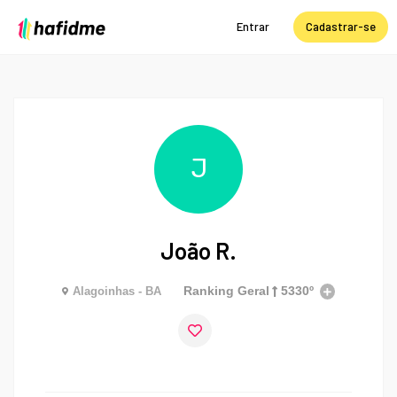
Entrar
Cadastrar-se
J
João R.
Ranking Geral
5330º
Alagoinhas - BA