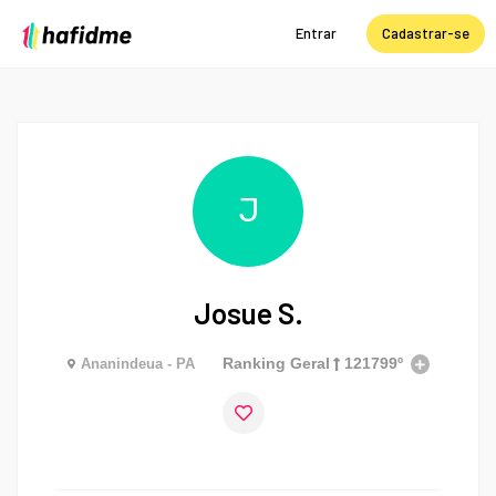
Entrar
Cadastrar-se
J
Josue S.
Ranking Geral
121799º
Ananindeua - PA