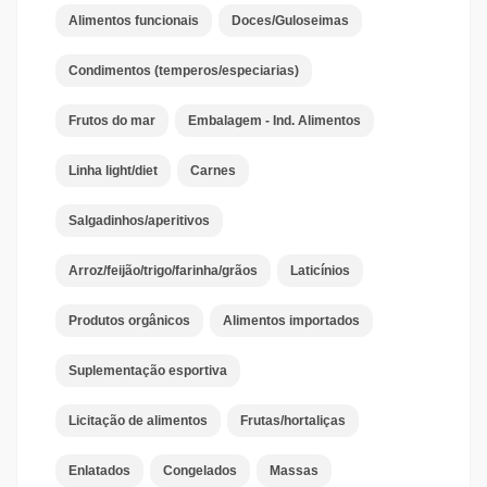
Alimentos funcionais
Doces/Guloseimas
Condimentos (temperos/especiarias)
Frutos do mar
Embalagem - Ind. Alimentos
Linha light/diet
Carnes
Salgadinhos/aperitivos
Arroz/feijão/trigo/farinha/grãos
Laticínios
Produtos orgânicos
Alimentos importados
Suplementação esportiva
Licitação de alimentos
Frutas/hortaliças
Enlatados
Congelados
Massas