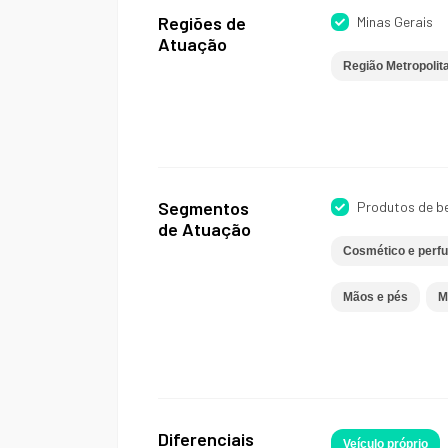
Regiões de
Minas Gerais
Atuação
Região Metropolit
Segmentos
Produtos de b
de Atuação
Cosmético e perf
Mãos e pés
M
Diferenciais
Veículo próprio