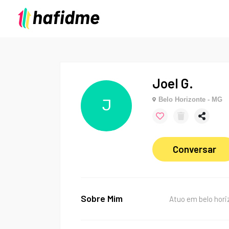
Joel G.
Belo Horizonte - MG
J
Conversar
Sobre Mim
Atuo em belo hori