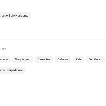
ana de Belo Horizonte
eleza
umaria
Maquiagem
Esmaltes
Cabelos
Pele
Depilação
anicure/pedicure