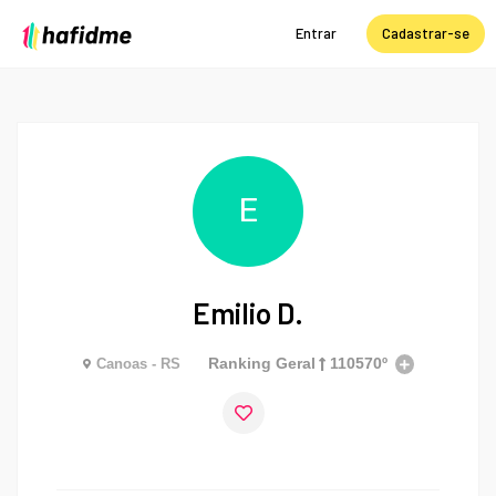
Entrar
Cadastrar-se
E
Emilio D.
Ranking Geral
110570º
Canoas - RS