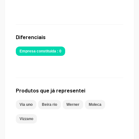
Diferenciais
Empresa constituida : 0
Produtos que já representei
Via uno
Beira rio
Werner
Moleca
Vizzano