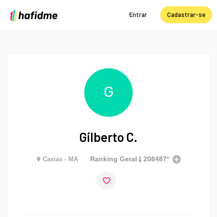
Entrar
Cadastrar-se
G
Gilberto C.
Ranking Geral
208487º
Caxias - MA