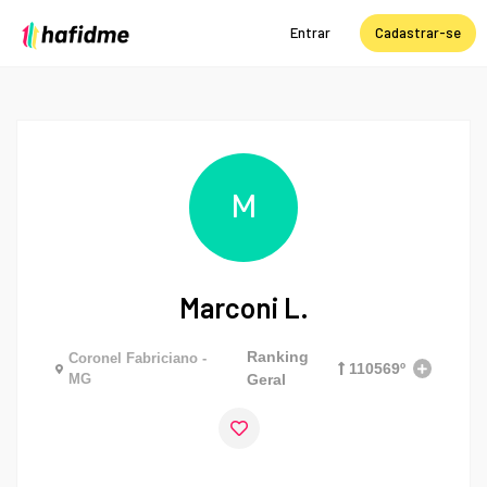
Entrar
Cadastrar-se
M
Marconi L.
Ranking
Coronel Fabriciano -
110569º
MG
Geral