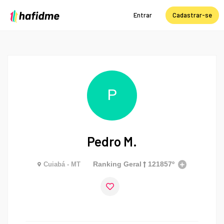
Entrar
Cadastrar-se
P
Pedro M.
Ranking Geral
121857º
Cuiabá - MT