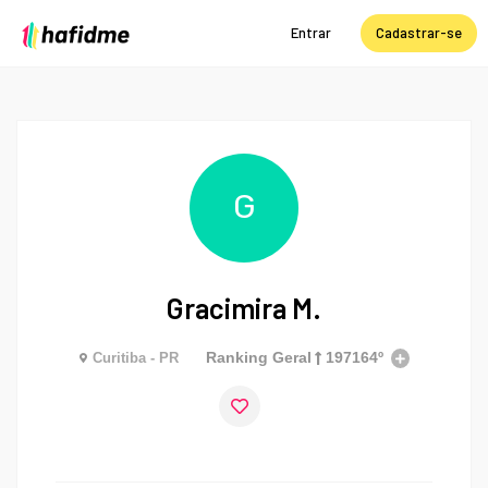
Entrar
Cadastrar-se
G
Gracimira M.
Ranking Geral
197164º
Curitiba - PR