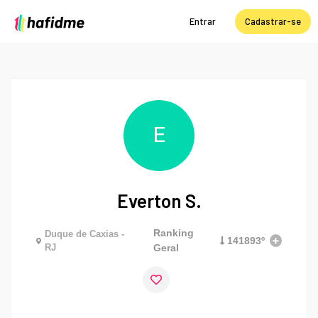
Entrar
Cadastrar-se
E
Everton S.
Ranking
Duque de Caxias -
141893º
RJ
Geral