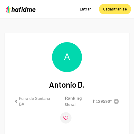
Entrar
Cadastrar-se
A
Antonio D.
Ranking
Feira de Santana -
129590º
BA
Geral