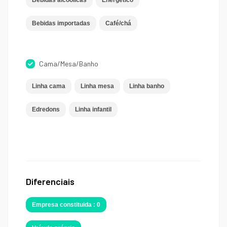
Bebidas alcóolicas
Energético
Bebidas importadas
Café/chá
Cama/Mesa/Banho
Linha cama
Linha mesa
Linha banho
Edredons
Linha infantil
Diferenciais
Empresa constituida : 0