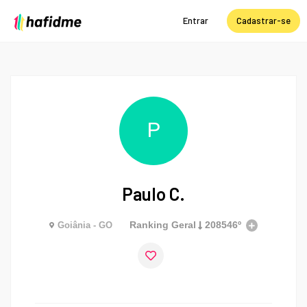
Entrar
Cadastrar-se
P
Paulo C.
Ranking Geral
208546º
Goiânia - GO