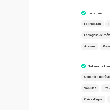
Ferragens
Fechaduras
P
Ferragens de móv
Arames
Polia
Material hidráu
Conexões hidrául
Válvulas
Prev
Caixa d'água