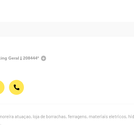
ing Geral
208444º
reira atuaçao, loja de borrachas, ferragens, materiais eletricos, h
.