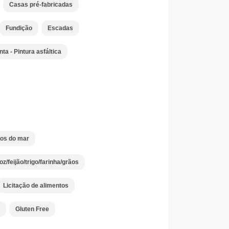
Casas pré-fabricadas
Fundição
Escadas
nta - Pintura asfáltica
tos do mar
oz/feijão/trigo/farinha/grãos
Licitação de alimentos
Gluten Free