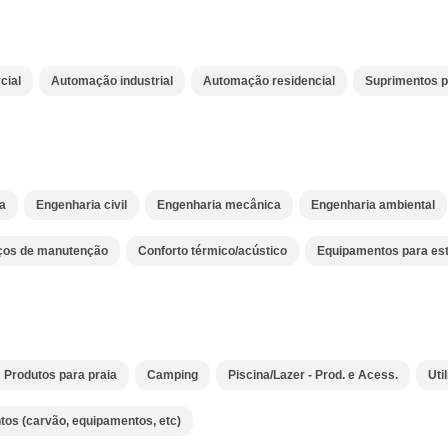
cial
Automação industrial
Automação residencial
Suprimentos p
a
Engenharia civil
Engenharia mecânica
Engenharia ambiental
iços de manutenção
Conforto térmico/acústico
Equipamentos para est
Produtos para praia
Camping
Piscina/Lazer - Prod. e Acess.
Uti
tos (carvão, equipamentos, etc)