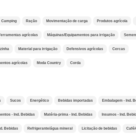
Camping
Ração
Movimentação de carga
Produtos agrícola
Ferramentas agrícolas
Máquinas/Equipamentos para irrigação
Semen
ozinha
Material para irrigação
Defensivos agrícolas
Cercas
entos agrícolas
Moda Country
Corda
s
Sucos
Energético
Bebidas importadas
Embalagem - Ind. B
ntos - Ind. Bebidas
Matéria-prima - Ind. Bebidas
Insumos - Ind. Bebi
nd. Bebidas
Refrigerante/água mineral
Licitação de bebidas
Café/