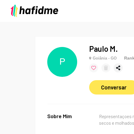
Paulo M.
Rank
Goiânia - GO
P
Conversar
Sobre Mim
Representaçoes mo
secos e molhados