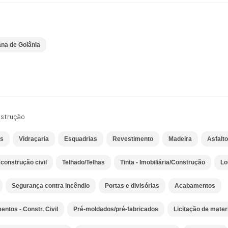
ana de Goiânia
nstrução
es
Vidraçaria
Esquadrias
Revestimento
Madeira
Asfalt
construção civil
Telhado/Telhas
Tinta - Imobiliária/Construção
Lo
Segurança contra incêndio
Portas e divisórias
Acabamentos
ntos - Constr. Civil
Pré-moldados/pré-fabricados
Licitação de mater