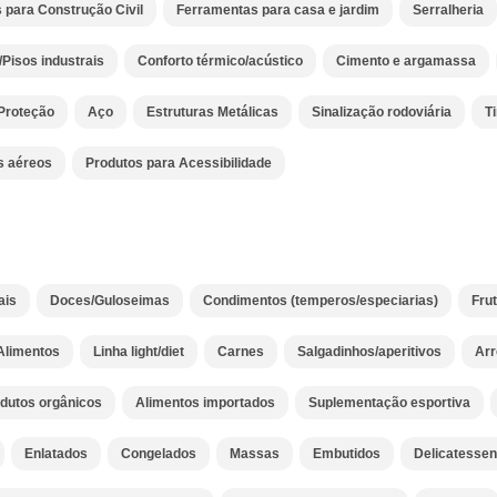
 para Construção Civil
Ferramentas para casa e jardim
Serralheria
Pisos industrais
Conforto térmico/acústico
Cimento e argamassa
Proteção
Aço
Estruturas Metálicas
Sinalização rodoviária
Ti
s aéreos
Produtos para Acessibilidade
ais
Doces/Guloseimas
Condimentos (temperos/especiarias)
Fru
Alimentos
Linha light/diet
Carnes
Salgadinhos/aperitivos
Arr
dutos orgânicos
Alimentos importados
Suplementação esportiva
Enlatados
Congelados
Massas
Embutidos
Delicatessen