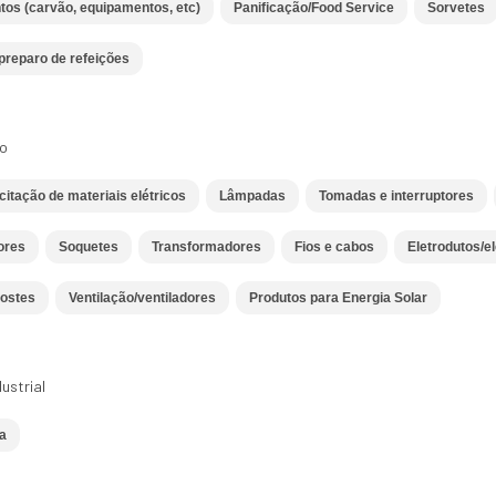
tos (carvão, equipamentos, etc)
Panificação/Food Service
Sorvetes
preparo de refeições
co
citação de materiais elétricos
Lâmpadas
Tomadas e interruptores
ores
Soquetes
Transformadores
Fios e cabos
Eletrodutos/e
ostes
Ventilação/ventiladores
Produtos para Energia Solar
ustrial
a