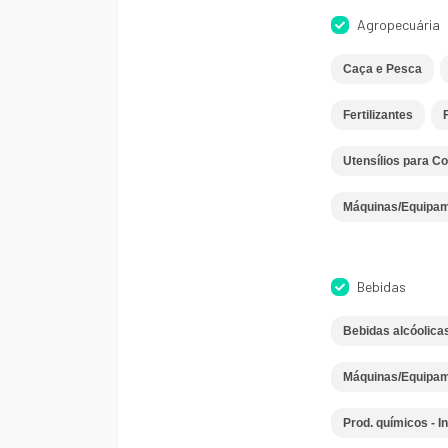
Agropecuária
Caça e Pesca
Fertilizantes
Utensílios para C
Máquinas/Equipam
Bebidas
Bebidas alcóolica
Máquinas/Equipame
Prod. químicos - I