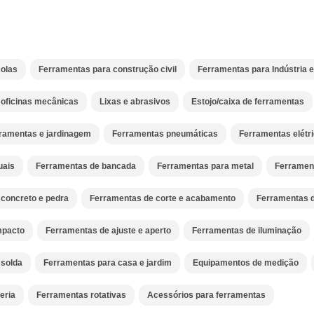
olas
Ferramentas para construção civil
Ferramentas para Indústria 
 oficinas mecânicas
Lixas e abrasivos
Estojo/caixa de ferramentas
ramentas e jardinagem
Ferramentas pneumáticas
Ferramentas elétr
uais
Ferramentas de bancada
Ferramentas para metal
Ferramen
concreto e pedra
Ferramentas de corte e acabamento
Ferramentas 
mpacto
Ferramentas de ajuste e aperto
Ferramentas de iluminação
 solda
Ferramentas para casa e jardim
Equipamentos de medição
eria
Ferramentas rotativas
Acessórios para ferramentas