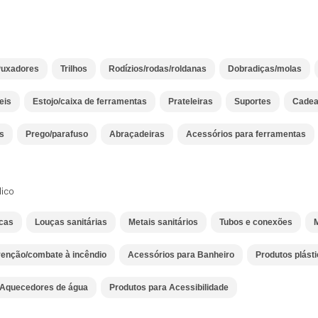
uxadores
Trilhos
Rodízios/rodas/roldanas
Dobradiças/molas
eis
Estojo/caixa de ferramentas
Prateleiras
Suportes
Cadea
s
Prego/parafuso
Abraçadeiras
Acessórios para ferramentas
lico
icas
Louças sanitárias
Metais sanitários
Tubos e conexões
M
enção/combate à incêndio
Acessórios para Banheiro
Produtos plást
Aquecedores de água
Produtos para Acessibilidade