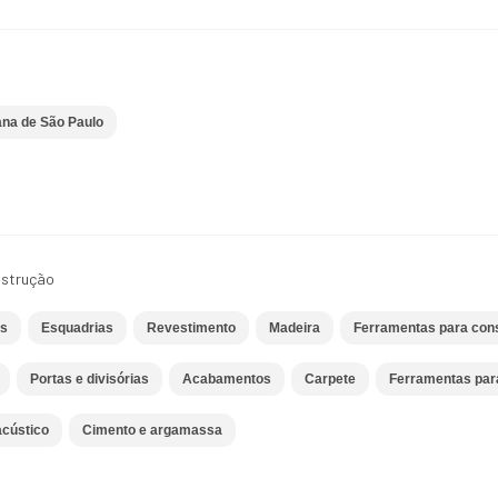
ana de São Paulo
nstrução
es
Esquadrias
Revestimento
Madeira
Ferramentas para cons
Portas e divisórias
Acabamentos
Carpete
Ferramentas para
acústico
Cimento e argamassa