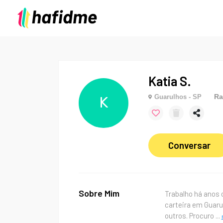
Katia S.
Ra
Guarulhos - SP
K
Conversar
Sobre Mim
Trabalho há anos 
carteira em Guaru
outros. Procuro
...