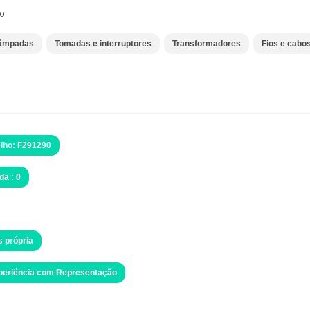
co
âmpadas
Tomadas e interruptores
Transformadores
Fios e cabo
lho: F291290
da : 0
s própria
xperiência com Representação