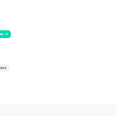
da : 0
IVAS