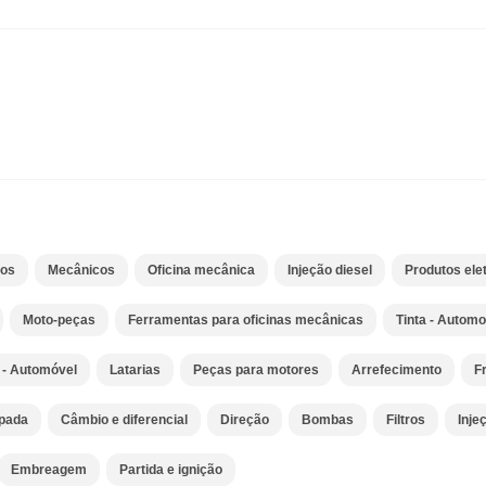
dos
Mecânicos
Oficina mecânica
Injeção diesel
Produtos el
Moto-peças
Ferramentas para oficinas mecânicas
Tinta - Automo
 - Automóvel
Latarias
Peças para motores
Arrefecimento
F
mpada
Câmbio e diferencial
Direção
Bombas
Filtros
Inje
Embreagem
Partida e ignição