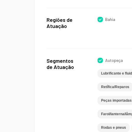
Regiões de
Bahia
Atuação
Segmentos
Autopeça
de Atuação
Lubrificante e flui
Retífica/Reparos
Peças importadas
Farol/lanterna/lâ
Rodas e pneus