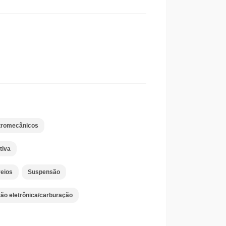
etromecânicos
tiva
reios
Suspensão
ção eletrônica/carburação