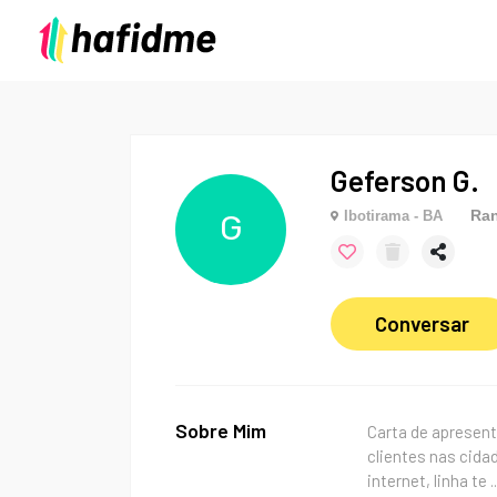
Geferson G.
Ran
Ibotirama - BA
G
Conversar
Sobre Mim
Carta de apresent
clientes nas cida
internet, linha te
..