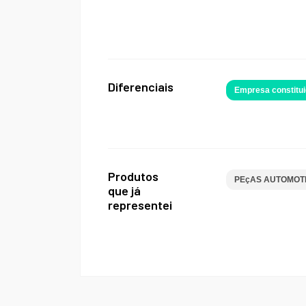
Diferenciais
Empresa constitui
Produtos
PEçAS AUTOMOT
que já
representei