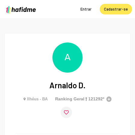
Entrar
Cadastrar-se
A
Arnaldo D.
Ranking Geral
121292º
Ilhéus - BA