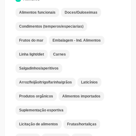
Alimentos funcionais
Doces/Guloseimas
Condimentos (temperos/especiarias)
Frutos do mar
Embalagem - Ind. Alimentos
Linha light/diet
Carnes
Salgadinhos/aperitivos
Arroz/feijão/trigo/farinha/grãos
Laticínios
Produtos orgânicos
Alimentos importados
Suplementação esportiva
Licitação de alimentos
Frutas/hortaliças