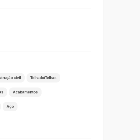
trução civil
Telhado/Telhas
as
Acabamentos
Aço