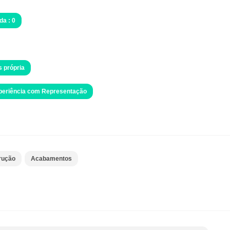
da : 0
s própria
xperiência com Representação
rução
Acabamentos