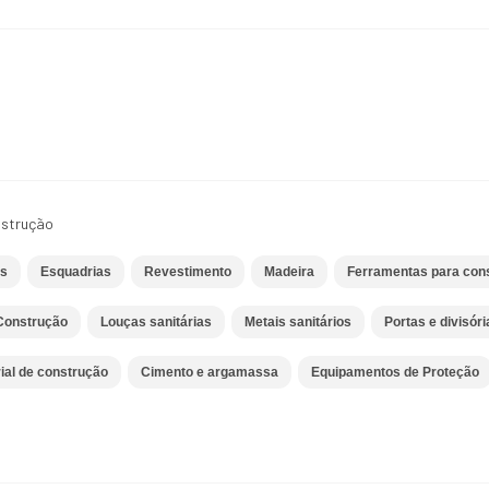
nstrução
es
Esquadrias
Revestimento
Madeira
Ferramentas para cons
a/Construção
Louças sanitárias
Metais sanitários
Portas e divisóri
ial de construção
Cimento e argamassa
Equipamentos de Proteção