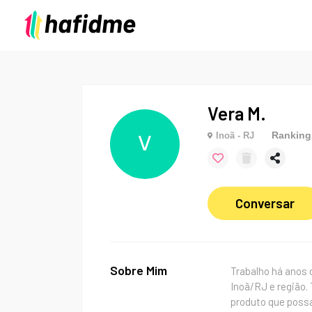
Vera M.
Ranking
Inoã - RJ
V
Conversar
Sobre Mim
Trabalho há anos
Inoã/RJ e região.
produto que poss