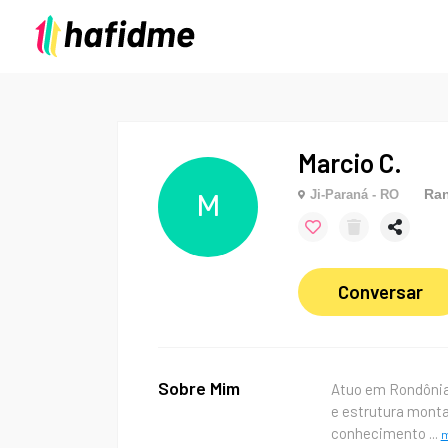
Marcio C.
Ran
Ji-Paraná - RO
M
Conversar
Sobre Mim
Atuo em Rondônia 
e estrutura mont
conhecimento
...
m