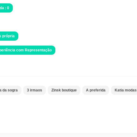
da : 0
s própria
xperiência com Representação
a da sogra
3 irmaos
Zinsk boutique
A preferida
Katia modas