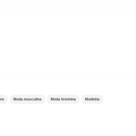
ns
Moda masculina
Moda feminina
Modinha