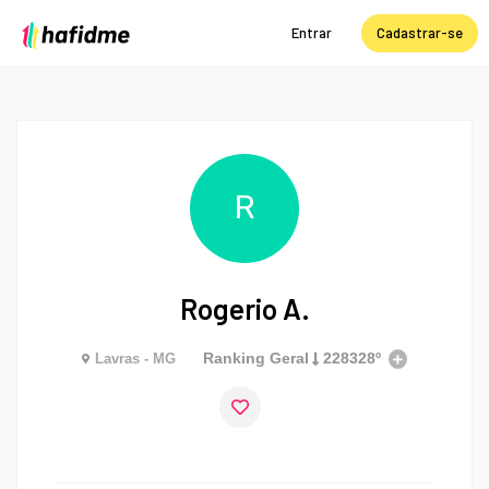
Entrar
Cadastrar-se
R
Rogerio A.
Ranking Geral
228328º
Lavras - MG