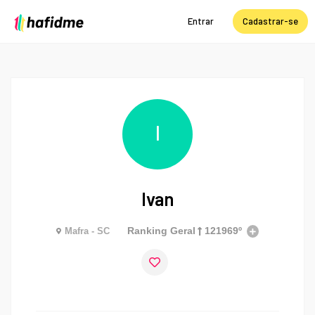
Entrar
Cadastrar-se
I
Ivan
Ranking Geral
121969º
Mafra - SC