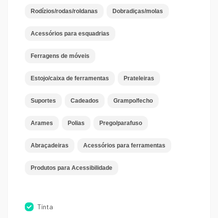
Rodízios/rodas/roldanas
Dobradiças/molas
Acessórios para esquadrias
Ferragens de móveis
Estojo/caixa de ferramentas
Prateleiras
Suportes
Cadeados
Grampo/fecho
Arames
Polias
Prego/parafuso
Abraçadeiras
Acessórios para ferramentas
Produtos para Acessibilidade
Tinta