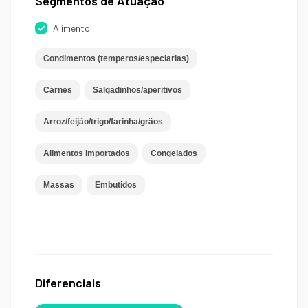
Segmentos de Atuação
Alimento
Condimentos (temperos/especiarias)
Carnes
Salgadinhos/aperitivos
Arroz/feijão/trigo/farinha/grãos
Alimentos importados
Congelados
Massas
Embutidos
Diferenciais