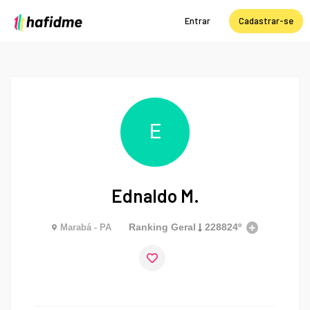
Entrar
Cadastrar-se
E
Ednaldo M.
Ranking Geral
228824º
Marabá - PA