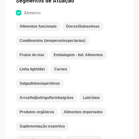
Segmentos de Atuação
Alimento
Alimentos funcionais
Doces/Guloseimas
Condimentos (temperos/especiarias)
Frutos do mar
Embalagem - Ind. Alimentos
Linha light/diet
Carnes
Salgadinhos/aperitivos
Arroz/feijão/trigo/farinha/grãos
Laticínios
Produtos orgânicos
Alimentos importados
Suplementação esportiva