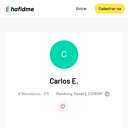
Entrar
Cadastrar-se
C
Carlos E.
Ranking Geral
215659º
Marataízes - ES