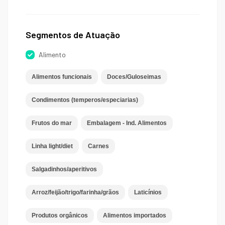
Segmentos de Atuação
Alimento
Alimentos funcionais
Doces/Guloseimas
Condimentos (temperos/especiarias)
Frutos do mar
Embalagem - Ind. Alimentos
Linha light/diet
Carnes
Salgadinhos/aperitivos
Arroz/feijão/trigo/farinha/grãos
Laticínios
Produtos orgânicos
Alimentos importados