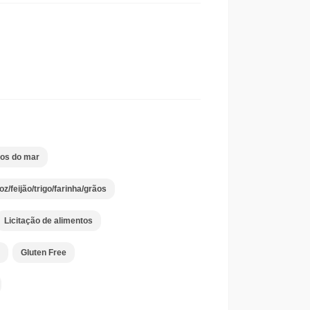
tos do mar
oz/feijão/trigo/farinha/grãos
Licitação de alimentos
Gluten Free