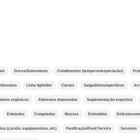
ais
Doces/Guloseimas
Condimentos (temperos/especiarias)
Fru
Alimentos
Linha light/diet
Carnes
Salgadinhos/aperitivos
Arr
dutos orgânicos
Alimentos importados
Suplementação esportiva
Enlatados
Congelados
Massas
Embutidos
Delicatessen
tos (carvão, equipamentos, etc)
Panificação/Food Service
Sorvetes