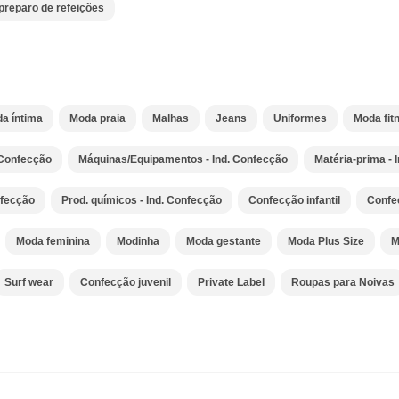
preparo de refeições
a íntima
Moda praia
Malhas
Jeans
Uniformes
Moda fit
 Confecção
Máquinas/Equipamentos - Ind. Confecção
Matéria-prima - 
nfecção
Prod. químicos - Ind. Confecção
Confecção infantil
Confe
Moda feminina
Modinha
Moda gestante
Moda Plus Size
M
Surf wear
Confecção juvenil
Private Label
Roupas para Noivas