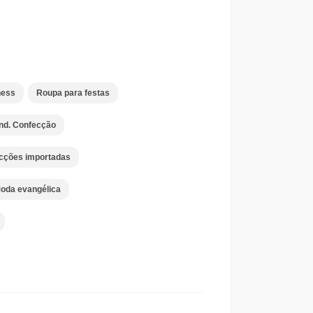
ness
Roupa para festas
Ind. Confecção
cções importadas
oda evangélica