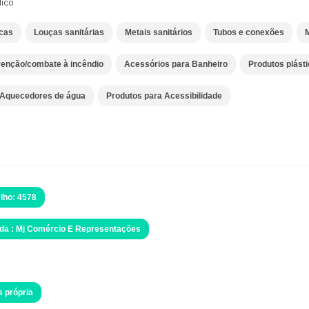
lico
icas
Louças sanitárias
Metais sanitários
Tubos e conexões
M
enção/combate à incêndio
Acessórios para Banheiro
Produtos plást
Aquecedores de água
Produtos para Acessibilidade
lho: 4578
da : Mj Comércio E Representações
s própria