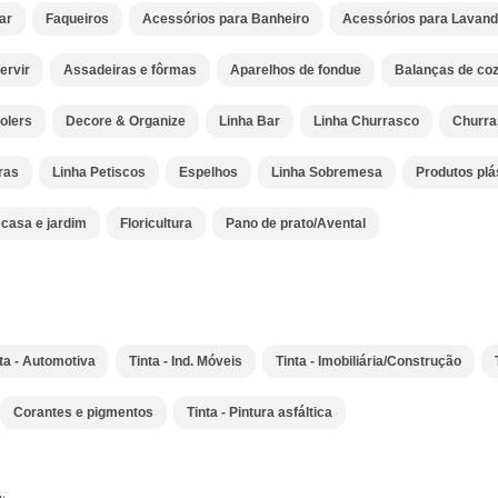
ar
Faqueiros
Acessórios para Banheiro
Acessórios para Lavand
ervir
Assadeiras e fôrmas
Aparelhos de fondue
Balanças de coz
olers
Decore & Organize
Linha Bar
Linha Churrasco
Churra
ras
Linha Petiscos
Espelhos
Linha Sobremesa
Produtos plá
casa e jardim
Floricultura
Pano de prato/Avental
ta - Automotiva
Tinta - Ind. Móveis
Tinta - Imobiliária/Construção
Corantes e pigmentos
Tinta - Pintura asfáltica