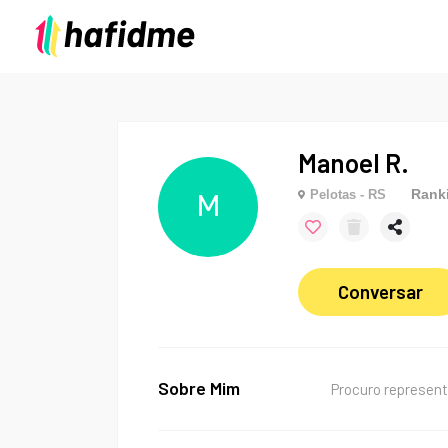
Manoel R.
Rank
Pelotas - RS
M
Conversar
Sobre Mim
Procuro represen