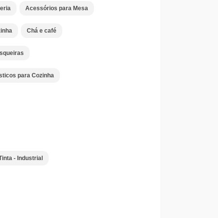
eria
Acessórios para Mesa
inha
Chá e café
squeiras
sticos para Cozinha
Tinta - Industrial