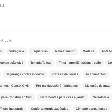
Sul
nstrução
es
Vidraçaria
Esquadrias
Revestimento
Madeira
Asfalt
construção civil
Telhado/Telhas
Tinta - Imobiliária/Construção
Lo
Segurança contra incêndio
Portas e divisórias
Acabamentos
ntos - Constr. Civil
Pré-moldados/pré-fabricados
Licitação de mater
 para Construção Civil
Ferramentas para casa e jardim
Serralheria
Pisos industrais
Conforto térmico/acústico
Cimento e argamassa