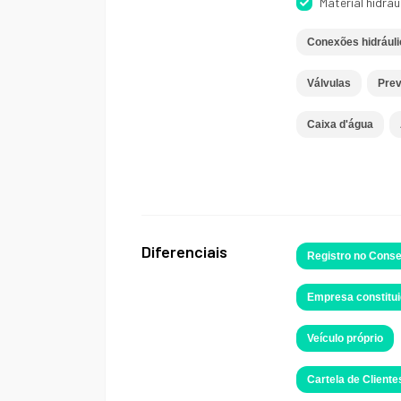
Material hidráu
Conexões hidrául
Válvulas
Prev
Caixa d'água
Diferenciais
Registro no Conse
Empresa constitui
Veículo próprio
Cartela de Cliente