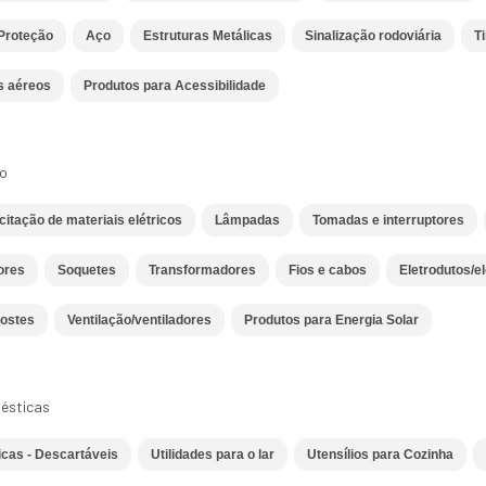
Proteção
Aço
Estruturas Metálicas
Sinalização rodoviária
Ti
s aéreos
Produtos para Acessibilidade
co
citação de materiais elétricos
Lâmpadas
Tomadas e interruptores
ores
Soquetes
Transformadores
Fios e cabos
Eletrodutos/e
ostes
Ventilação/ventiladores
Produtos para Energia Solar
ésticas
icas - Descartáveis
Utilidades para o lar
Utensílios para Cozinha