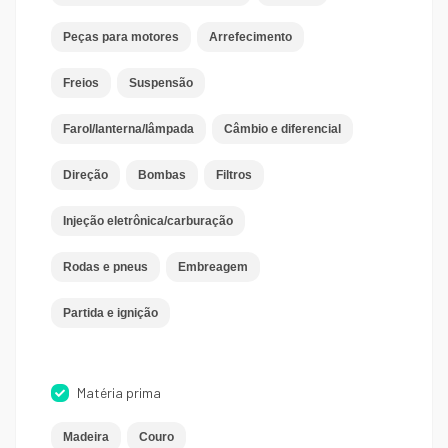
Peças para motores
Arrefecimento
Freios
Suspensão
Farol/lanterna/lâmpada
Câmbio e diferencial
Direção
Bombas
Filtros
Injeção eletrônica/carburação
Rodas e pneus
Embreagem
Partida e ignição
Matéria prima
Madeira
Couro