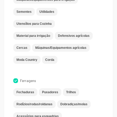
Sementes
Utilidades
Utensílios para Cozinha
Material para irrigação
Defensivos agrícolas
Cercas
Máquinas/Equipamentos agrícolas
Moda Country
Corda
Ferragens
Fechaduras
Puxadores
Trilhos
Rodízios/rodas/roldanas
Dobradiças/molas
Acessórios para esquadrias