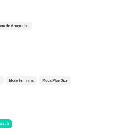
ana de Araçatuba
s
Moda feminina
Moda Plus Size
da : 0