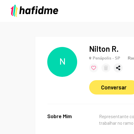
Nilton R.
Ra
Penápolis - SP
N
Conversar
Sobre Mim
Representante com
trabalhar no ramo