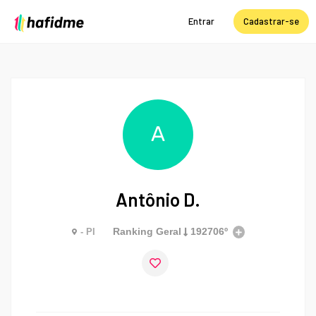
Entrar
Cadastrar-se
A
Antônio D.
Ranking Geral
192706º
- PI