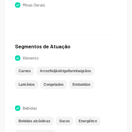
Minas Gerais
Segmentos de Atuação
Alimento
Carnes
Arroz/feijão/trigo/farinha/grãos
Laticínios
Congelados
Embutidos
Bebidas
Bebidas alcóolicas
Sucos
Energético