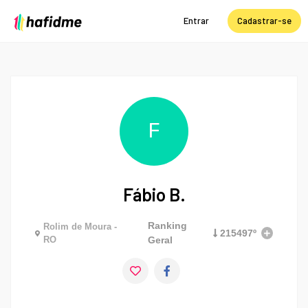
Entrar
Cadastrar-se
F
Fábio B.
Ranking
Rolim de Moura -
215497º
RO
Geral