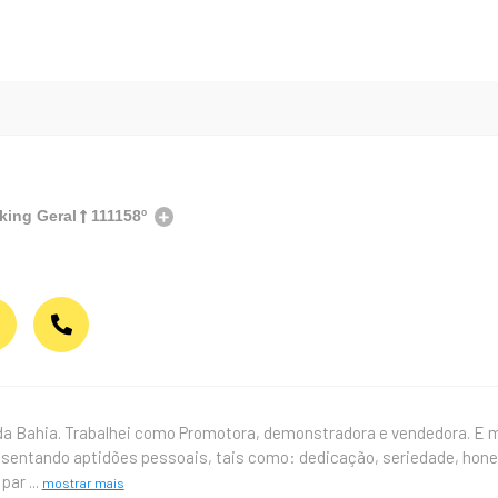
king Geral
111158º
da Bahia. Trabalhei como Promotora, demonstradora e vendedora. E m
esentando aptidões pessoais, tais como: dedicação, seriedade, hon
 par
...
mostrar mais