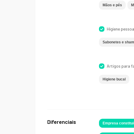
Mãos e pés
M
Higiene pessoa
Sabonetes e sha
Artigos para f
Higiene bucal
Diferenciais
Empresa constitui