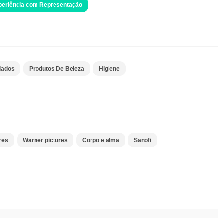
xperiência com Representação
lados
Produtos De Beleza
Higiene
res
Warner pictures
Corpo e alma
Sanofi