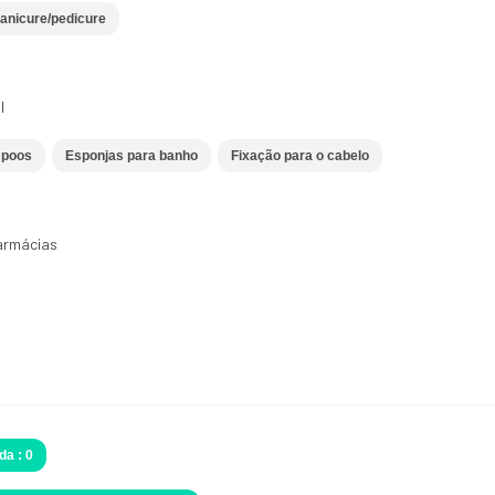
anicure/pedicure
l
mpoos
Esponjas para banho
Fixação para o cabelo
armácias
da : 0