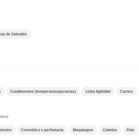
ana de Salvador
s
Condimentos (temperos/especiarias)
Linha light/diet
Carnes
eleza
eireiro
Cosmético e perfumaria
Maquiagem
Cabelos
Pele