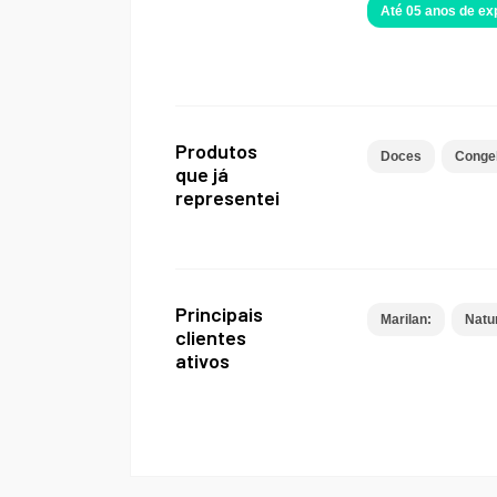
Até 05 anos de e
Produtos
Doces
Conge
que já
representei
Principais
Marilan:
Natu
clientes
ativos