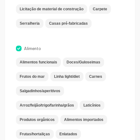
Licitação de material de construção
Carpete
Serralheria
Casas pré-fabricadas
Alimento
Alimentos funcionais
Doces/Guloseimas
Frutos do mar
Linha light/diet
Carnes
Salgadinhos/aperitivos
Arroz/feijão/trigo/farinha/grãos
Laticínios
Produtos orgânicos
Alimentos importados
Frutas/hortaliças
Enlatados