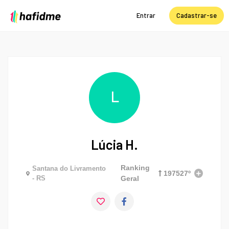
Entrar
Cadastrar-se
L
Lúcia H.
Ranking
Santana do Livramento
197527º
- RS
Geral