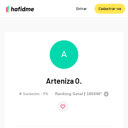
Entrar
Cadastrar-se
A
Arteniza O.
Ranking Geral
180346º
Santarém - PA