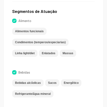
Segmentos de Atuação
Alimento
Alimentos funcionais
Condimentos (temperos/especiarias)
Linha light/diet
Enlatados
Massas
Bebidas
Bebidas alcóolicas
Sucos
Energético
Refrigerante/água mineral