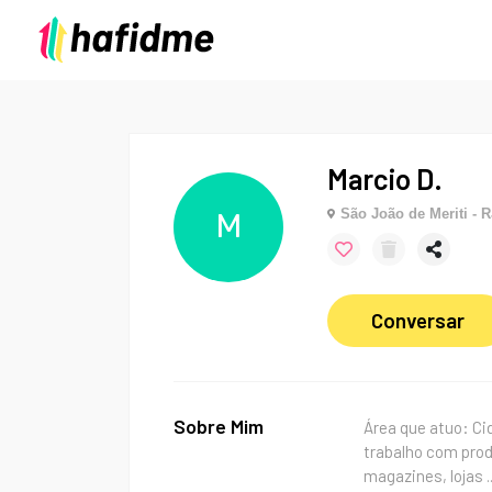
Marcio D.
São João de Meriti - R
M
Conversar
Sobre Mim
Área que atuo: Ci
trabalho com prod
magazines, lojas
.