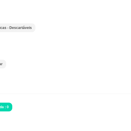
icas - Descartáveis
ar
da : 0