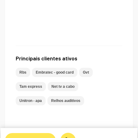
Principais clientes ativos
Rbs
Embratec - good card
Gvt
Tam express
Net tv a cabo
Unitron - apa
Relhos auditivos