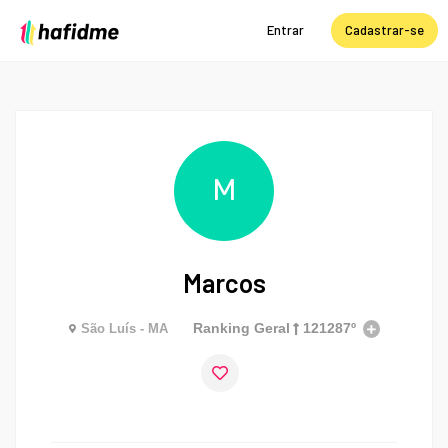
Entrar
Cadastrar-se
M
Marcos
Ranking Geral
121287º
São Luís - MA