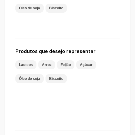
Óleo de soja
Biscoito
Produtos que desejo representar
Lácteos
Arroz
Feijão
Açúcar
Óleo de soja
Biscoito