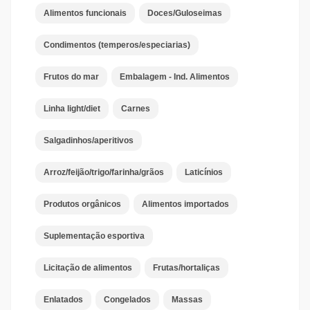
Alimentos funcionais
Doces/Guloseimas
Condimentos (temperos/especiarias)
Frutos do mar
Embalagem - Ind. Alimentos
Linha light/diet
Carnes
Salgadinhos/aperitivos
Arroz/feijão/trigo/farinha/grãos
Laticínios
Produtos orgânicos
Alimentos importados
Suplementação esportiva
Licitação de alimentos
Frutas/hortaliças
Enlatados
Congelados
Massas