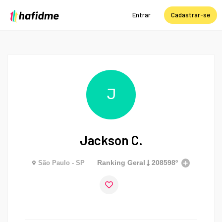
Entrar
Cadastrar-se
J
Jackson C.
Ranking Geral
208598º
São Paulo - SP