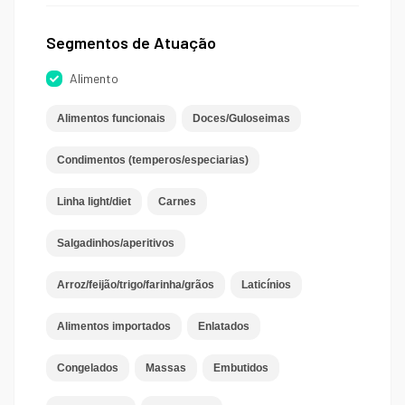
Segmentos de Atuação
Alimento
Alimentos funcionais
Doces/Guloseimas
Condimentos (temperos/especiarias)
Linha light/diet
Carnes
Salgadinhos/aperitivos
Arroz/feijão/trigo/farinha/grãos
Laticínios
Alimentos importados
Enlatados
Congelados
Massas
Embutidos