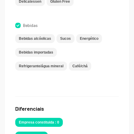
Delicatessen
Gluten Free
Bebidas
Bebidas alcóolicas
Sucos
Energético
Bebidas importadas
Refrigerante/água mineral
Café/chá
Diferenciais
Empresa constituida : 0