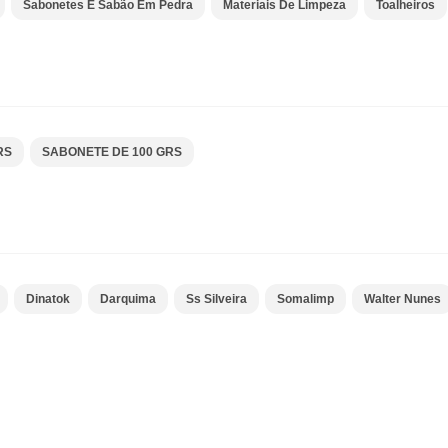
Sabonetes E Sabão Em Pedra
Materiais De Limpeza
Toalheiros
RS
SABONETE DE 100 GRS
Dinatok
Darquima
Ss Silveira
Somalimp
Walter Nunes