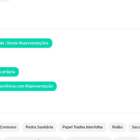
da : Dente Representações
s própria
xperiência com Representação
E Cremoso
Pedra Sanitária
Papel Toalha Interfolha
Rolão
Saco