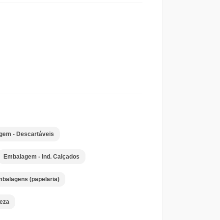
em - Descartáveis
Embalagem - Ind. Calçados
balagens (papelaria)
peza