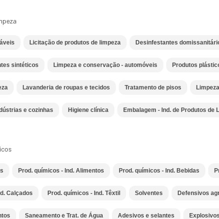
impeza
áveis
Licitação de produtos de limpeza
Desinfestantes domissanitári
tes sintéticos
Limpeza e conservação - automóveis
Produtos plástic
eza
Lavanderia de roupas e tecidos
Tratamento de pisos
Limpeza
dústrias e cozinhas
Higiene clínica
Embalagem - Ind. de Produtos de 
icos
es
Prod. químicos - Ind. Alimentos
Prod. químicos - Ind. Bebidas
P
nd. Calçados
Prod. químicos - Ind. Têxtil
Solventes
Defensivos agr
ntos
Saneamento e Trat. de Água
Adesivos e selantes
Explosivo