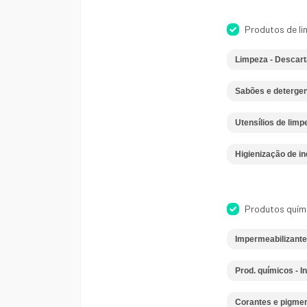
Produtos de l
Limpeza - Descart
Sabões e detergen
Utensílios de limp
Higienização de in
Produtos quím
Impermeabilizant
Prod. químicos - I
Corantes e pigme