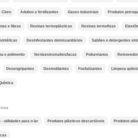
Cloro
Adubos e fertilizantes
Gases industriais
Produtos petroq
inas e fibras
Resinas termoplásticas
Resinas termofixas
Elastô
 sintéticas
Desinfestantes domissanitários
Sabões e detergentes sint
za e polimento
Vernizes/esmaltes/lacas
Poliuretanos
Removedor
Desengripantes
Desmoldantes
Fosfatizantes
Limpeza quími
Química
ticos
- utilidades para o lar
Produtos plásticos descartáveis
Produtos plás
icas