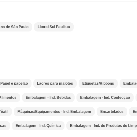
ana de São Paulo
Litoral Sul Paulista
Papel e papelão
Lacres para malotes
Etiquetas/Ribbons
Embalag
Alimentos
Embalagem - Ind. Bebidas
Embalagem - Ind. Confecção
êxtil
Máquinas/Equipamentos - Ind. Embalagem
Encartelados
Em
icas
Embalagem - Ind. Química
Embalagem - Ind. de Produtos de Lim