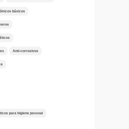
uímicos básicos
meros
éticos
es
Anti-corrosivos
ca
ticos para higiene pessoal