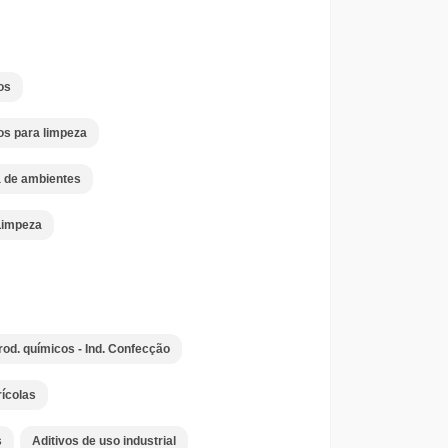
os
os para limpeza
 de ambientes
Limpeza
rod. químicos - Ind. Confecção
ícolas
s
Aditivos de uso industrial