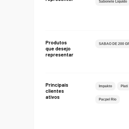
Sabonete Líquido
Produtos
SABAO DE 200 G
que desejo
representar
Principais
Impakto
Plati
clientes
ativos
Pacpel Rio