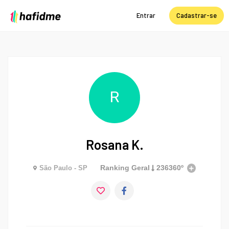
Entrar
Cadastrar-se
R
Rosana K.
Ranking Geral
236360º
São Paulo - SP