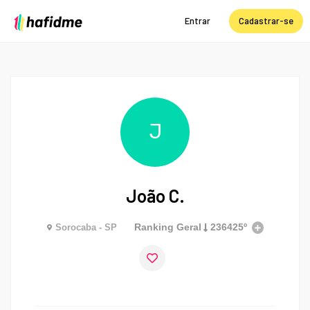
Entrar
Cadastrar-se
J
João C.
Ranking Geral
236425º
Sorocaba - SP