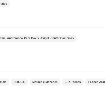
utico
hme, Andromaco. Park Davis. Avipet. Center Campinas
imals
Dist. G G
Moraes e Meneses
J. R Rações
F Lopes Araú