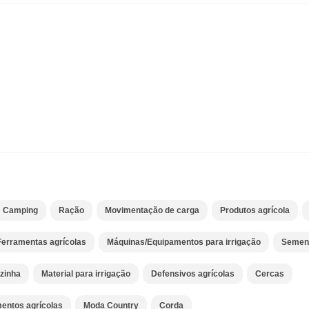
Camping
Ração
Movimentação de carga
Produtos agrícola
Ferramentas agrícolas
Máquinas/Equipamentos para irrigação
Semen
ozinha
Material para irrigação
Defensivos agrícolas
Cercas
entos agrícolas
Moda Country
Corda