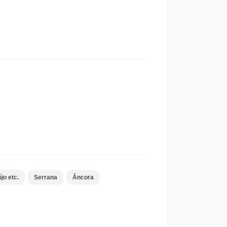
jo etc.
Serrana
Âncora