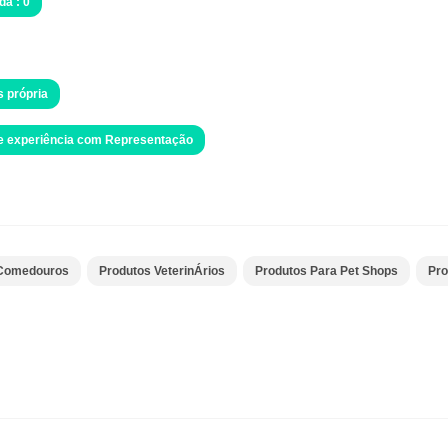
da : 0
s própria
de experiência com Representação
Comedouros
Produtos VeterinÁrios
Produtos Para Pet Shops
Pro