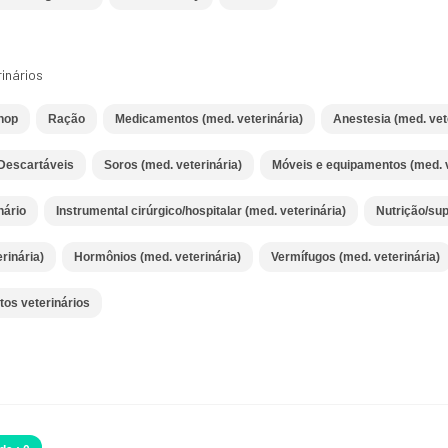
inários
shop
Ração
Medicamentos (med. veterinária)
Anestesia (med. vet
 Descartáveis
Soros (med. veterinária)
Móveis e equipamentos (med. v
nário
Instrumental cirúrgico/hospitalar (med. veterinária)
Nutrição/sup
rinária)
Hormônios (med. veterinária)
Vermífugos (med. veterinária)
tos veterinários