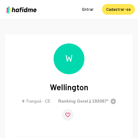
Entrar
Cadastrar-se
W
Wellington
Ranking Geral
192087º
Tianguá - CE