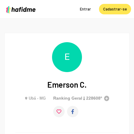
Entrar
Cadastrar-se
E
Emerson C.
Ranking Geral
228608º
Ubá - MG