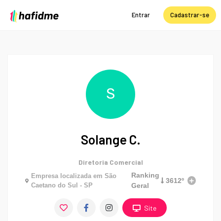
Entrar
Cadastrar-se
S
Solange C.
Diretoria Comercial
Ranking
Empresa localizada em
São
3612º
Caetano do Sul - SP
Geral
Site